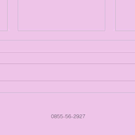
第3次江津市学校整備再編基
今、
本計画（案）説明会が開催さ
感
れます。
0855-56-2927