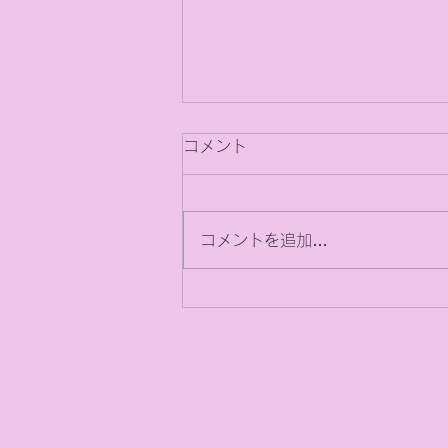
コメント
コメントを追加…
【6月議会報告会】目指せ10
年後の明るい江津に向けて！
意見交換＆なんでも相談会を
開催します