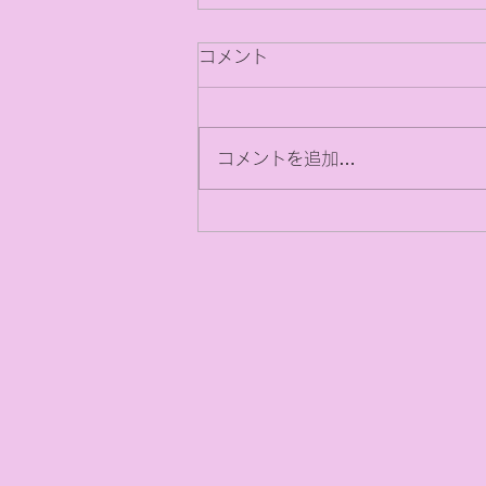
コメント
コメントを追加…
【6月議会報告会】目指せ10
年後の明るい江津に向けて！
意見交換＆なんでも相談会を
開催します