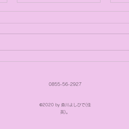
第3次江津市学校整備再編基
今、
本計画（案）説明会が開催さ
感
れます。
0855-56-2927
©2020 by 森川よしひで(佳
英)。