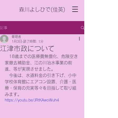
森川よしひで(佳英)
記事
管理者
1月3日
読了時間: 1分
江津市政について
　18歳までの医療費無償化、危険空き
家撤去補助金、江の川治水事業の前
進、等が実現させました。
　今後は、水道料金の引き下げ、小中
学校体育館にエアコン設置、介護・医
療・保育の充実等々を目指して取り組
みます。
https://youtu.be/JRtKAwoWuh4