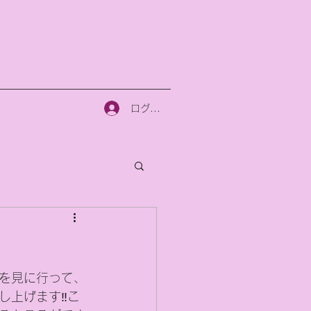
ログイン
を見に行って、
上げます‼️こ