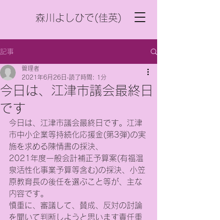
森川よしひで(佳英)
記事
管理者
2021年6月26日
読了時間: 1分
今日は、江津市議会最終日
です
今日は、江津市議会最終日です。江津
市中小企業等持続化応援金(第3弾)の実
施を求める陳情書の採決、
2021年度一般会計補正予算案(有福温
泉活性化事業予算等含む)の採決、小笠
原教育長の後任を選ぶこと等が、主な
内容です。
慎重に、審議して、賛成、反対の討論
を聞いて判断しようと思います責任重